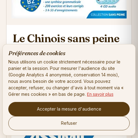
Le Chinois sans peine
(livre + CD audio)
Préférences de cookies
Nous utilisons un cookie strictement nécessaire pour le
Philippe Kantor (Assimil)
panier et la session. Pour mesurer l'audience du site
(Google Analytics 4 anonymisé, conservation 14 mois),
Le chinois standard pour les familles franco-asiatiques.
nous avons besoin de votre accord. Vous pouvez
accepter, refuser, ou changer d'avis à tout moment via «
70 à 90
Gérer mes cookies » en bas de page.
En savoir plus
VOIR SUR AMAZON →
Accepter la mesure d'audience
Refuser
Gérer mes cookies