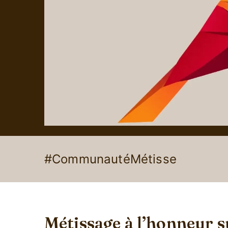
#CommunautéMétisse
Métissage à l’honneur s