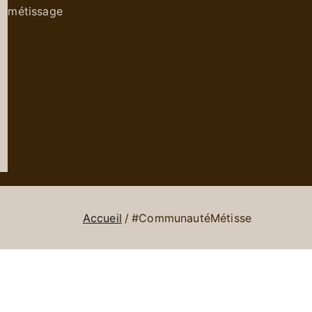
métissage
Accueil
#CommunautéMétisse