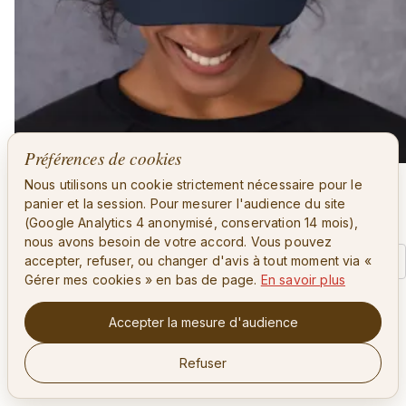
Préférences de cookies
Nous utilisons un cookie strictement nécessaire pour le
Casquette colibri · adulte allié
panier et la session. Pour mesurer l'audience du site
22,00
€
(Google Analytics 4 anonymisé, conservation 14 mois),
nous avons besoin de votre accord. Vous pouvez
accepter, refuser, ou changer d'avis à tout moment via «
Ajouter au panier
Gérer mes cookies » en bas de page.
En savoir plus
Accepter la mesure d'audience
Refuser
Gérer mes cookies