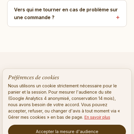
Vers qui me tourner en cas de problème sur
une commande ?
Une question, une remarque, une
Préférences de cookies
envie de Mica.
Nous utilisons un cookie strictement nécessaire pour le
panier et la session. Pour mesurer l'audience du site
(Google Analytics 4 anonymisé, conservation 14 mois),
Notre boutique reste un work in progress. Vos retours
nous avons besoin de votre accord. Vous pouvez
nous aident à l'améliorer.
accepter, refuser, ou changer d'avis à tout moment via «
Gérer mes cookies » en bas de page.
En savoir plus
Retour à la boutique
Accepter la mesure d'audience