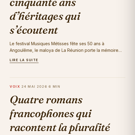
cinquante ans
d’héritages qui
s’écoutent
Le festival Musiques Métisses fête ses 50 ans à
Angoulême, le maloya de La Réunion porte la mémoire
des plantations jusqu'à l'UNESCO. Ce que…
LIRE LA SUITE
VOIX
·
24 MAI 2026
·
6 MIN
Quatre romans
francophones qui
racontent la pluralité