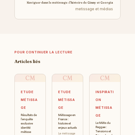
Naviguer dans le métissage : l’histoire de Ginny et Georgia
metissage et médias
POUR CONTINUER LA LECTURE
Articles liés
CM
CM
CM
ETUDE
ETUDE
INSPIRATI
MÉTISSA
MÉTISSA
ON
GE
GE
MÉTISSA
Résultats de
Métissage en
GE
l’enquête
France :
Le Métis du
exclusive
histoire et
Reggae :
identité
enjeux actuels
Tensions et
métisse
Le métissage