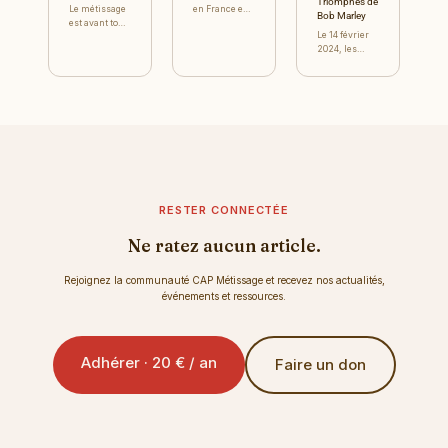
Triomphes de
Le métissage
en France est
Bob Marley
est avant tout
un sujet
Le 14 février
1000
complexe qui
2024, les
répondants,
suscite de
salles de
échantillon
nombreuses
cinéma
représentatif
interrogations
françaises ont
de la
et débats. Cet
accueilli la
population
article se
sortie du
française Etre
penchera...
biopic « Bob
issu de
Marley: One
parents d...
Love », un
film ...
RESTER CONNECTÉE
Ne ratez aucun article.
Rejoignez la communauté CAP Métissage et recevez nos actualités,
événements et ressources.
Adhérer · 20 € / an
Faire un don