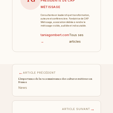
PRÉSIDENTE DE CAP
MÉTISSAGE
Consultante en leadership et transformation,
auteure et conférencière. Fondatrice de CAP
Métissage, association dédiée à rendre le
métissage visible, audible et indiscutable.
taniagombert.com
Tous ses
→
articles
←
ARTICLE PRÉCÉDENT
L’importance de la reconnaissance des cultures métisses en
France
News
→
ARTICLE SUIVANT