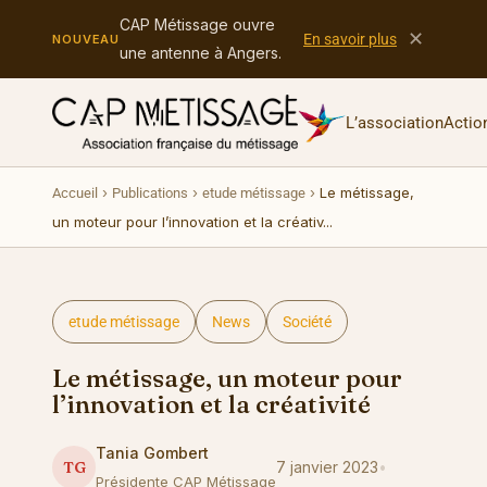
CAP Métissage ouvre
✕
En savoir plus
NOUVEAU
une antenne à Angers.
L’association
Actio
›
›
›
Le métissage,
Accueil
Publications
etude métissage
un moteur pour l’innovation et la créativ...
etude métissage
News
Société
Le métissage, un moteur pour
l’innovation et la créativité
Tania Gombert
CAP MÉTISSAGE
TG
7 janvier 2023
•
Présidente CAP Métissage
Le métissage, un moteur pour l’innovation et la