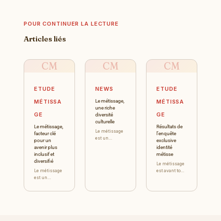
POUR CONTINUER LA LECTURE
Articles liés
CM
CM
CM
ETUDE
NEWS
ETUDE
MÉTISSA
Le métissage,
MÉTISSA
une riche
GE
GE
diversité
culturelle
Le métissage,
Résultats de
Le métissage
facteur clé
l’enquête
est un
pour un
exclusive
phénomène
avenir plus
identité
ancien qui a
inclusif et
métisse
défini la
diversifié
Le métissage
composition
Le métissage
est avant tout
de
est un
1000
nombreuses
phénomène
répondants,
sociétés à
qui existe
échantillon
travers le
depuis des
représentatif
monde. En
siècles. C’est
de la
France, l...
la rencontre
population
de cultures
française Etre