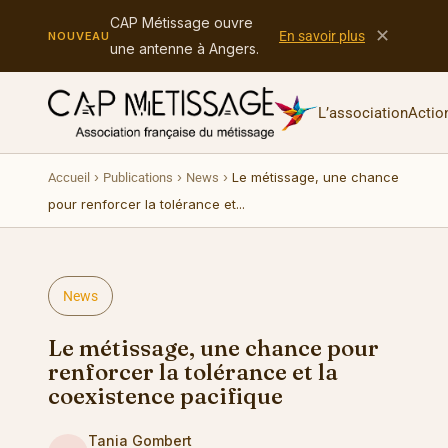
CAP Métissage ouvre
✕
En savoir plus
NOUVEAU
une antenne à Angers.
L’association
Actio
›
›
›
Le métissage, une chance
Accueil
Publications
News
pour renforcer la tolérance et...
News
Le métissage, une chance pour
renforcer la tolérance et la
coexistence pacifique
Tania Gombert
CAP MÉTISSAGE