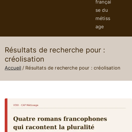
françai
se du
métiss
age
Résultats de recherche pour :
créolisation
Accueil
Résultats de recherche pour : créolisation