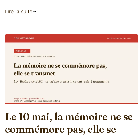
e
n
Lire la suite
2
t
4
a
/
i
0
r
5
e
sur
/
Quatre
2
romans
0
francophones
2
qui
6
racontent
la
pluralité
depuis
Le 10 mai, la mémoire ne se
l’intime
commémore pas, elle se