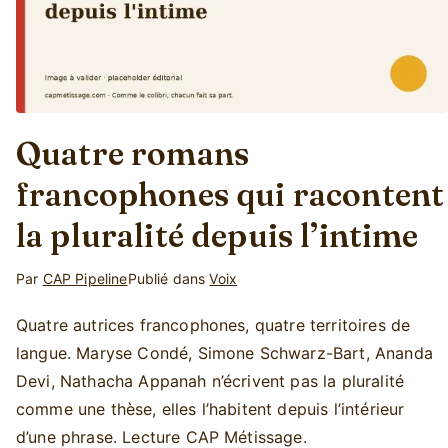
Quatre romans
francophones qui racontent
la pluralité depuis l’intime
Par
CAP Pipeline
Publié dans
Voix
P
U
u
n
Quatre autrices francophones, quatre territoires de
b
c
langue. Maryse Condé, Simone Schwarz-Bart, Ananda
l
o
Devi, Nathacha Appanah n’écrivent pas la pluralité
i
m
comme une thèse, elles l’habitent depuis l’intérieur
é
m
d’une phrase. Lecture CAP Métissage.
l
e